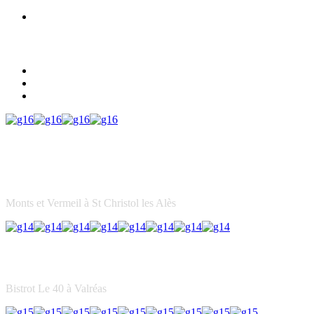
Monts et Vermeil à St Christol les Alès
Bistrot Le 40 à Valréas