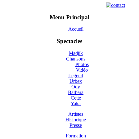
Menu Principal
Accueil
Spectacles
Madjik
Chansons
Photos
Vidéo
Legend
Urbex
Ody
Barbara
Cette
Yaka
Artistes
Historique
Presse
Formation