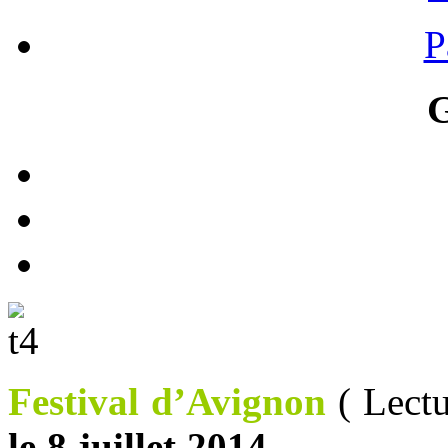
P
G
Festival d’Avignon
( Lectu
le 8 juillet 2014
.
Théâtre 