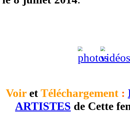
mercredi 26 Mars au s
dimanche 30 mars à 16h
94220 Charenton-le-Pont, 
01 46 76 67 00
Voir
et
Téléchargement
:
ARTISTES
de Cette fe